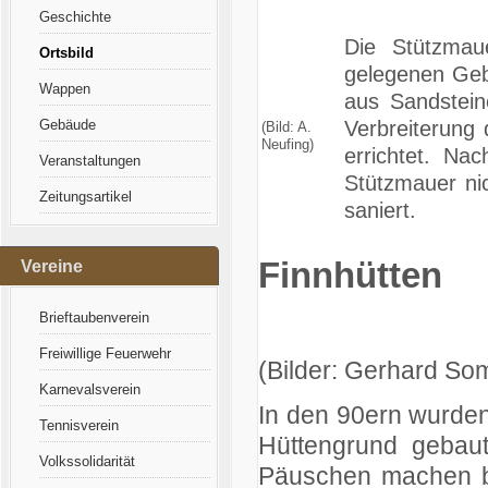
Geschichte
Die Stützmau
Ortsbild
gelegenen Gebä
Wappen
aus Sandstein
Verbreiterung
Gebäude
(Bild: A.
Neufing)
errichtet. Na
Veranstaltungen
Stützmauer ni
Zeitungsartikel
saniert.
Finnhütten
Vereine
Brieftaubenverein
Freiwillige Feuerwehr
(Bilder: Gerhard So
Karnevalsverein
In den 90ern wurden
Tennisverein
Hüttengrund gebau
Volkssolidarität
Päuschen machen be