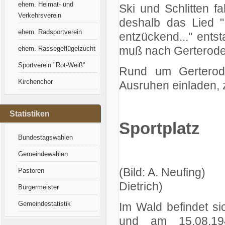
ehem. Heimat- und
Ski und Schlitten f
Verkehrsverein
deshalb das Lied "
ehem. Radsportverein
entzückend..." ents
muß nach Gerterode
ehem. Rassegeflügelzucht
Sportverein "Rot-Weiß"
Rund um Gerterode
Kirchenchor
Ausruhen einladen, 
Statistiken
Sportplatz
Bundestagswahlen
Gemeindewahlen
(Bild: A. N
Pastoren
Dietrich)
Bürgermeister
Gemeindestatistik
Im Wald befindet si
und am 15.08.19