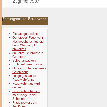
Zugriffe: 7537
Zeitungsartikel Feuerwehr
Floriansgottesdienst
Gerterodes Feuerwehr-
Nachwuchs schlug sich
beim Wettkampf
bravourös
80 Jahre Feuerwehr in
Gerterode
Selbst anpacken
Stolz auf neue Fahne
Ort kämpft für ein neues
Gerätehaus
Lange gespart für
Feuerwehrfahne
Feuerwehrhaus wird
gebaut
Feuerwehrauto nicht
mehr lange in der
Scheune
Frauenpower zum
Jubiläum