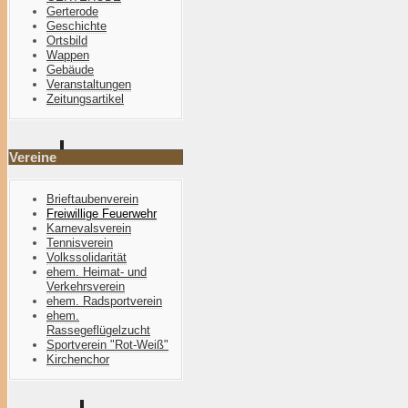
Gerterode
Geschichte
Ortsbild
Wappen
Gebäude
Veranstaltungen
Zeitungsartikel
Vereine
Brieftaubenverein
Freiwillige Feuerwehr
Karnevalsverein
Tennisverein
Volkssolidarität
ehem. Heimat- und
Verkehrsverein
ehem. Radsportverein
ehem.
Rassegeflügelzucht
Sportverein "Rot-Weiß"
Kirchenchor