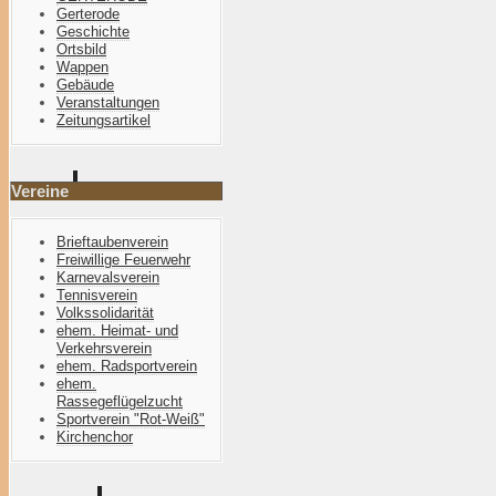
Gerterode
Geschichte
Ortsbild
Wappen
Gebäude
Veranstaltungen
Zeitungsartikel
Vereine
Brieftaubenverein
Freiwillige Feuerwehr
Karnevalsverein
Tennisverein
Volkssolidarität
ehem. Heimat- und
Verkehrsverein
ehem. Radsportverein
ehem.
Rassegeflügelzucht
Sportverein "Rot-Weiß"
Kirchenchor