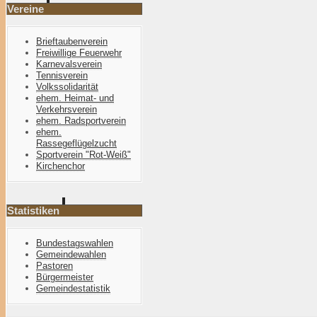
Vereine
Brieftaubenverein
Freiwillige Feuerwehr
Karnevalsverein
Tennisverein
Volkssolidarität
ehem. Heimat- und
Verkehrsverein
ehem. Radsportverein
ehem.
Rassegeflügelzucht
Sportverein "Rot-Weiß"
Kirchenchor
Statistiken
Bundestagswahlen
Gemeindewahlen
Pastoren
Bürgermeister
Gemeindestatistik