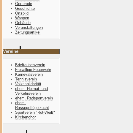
Gerterode
Geschichte
Ortsbild
Wappen
Gebäude
Veranstaltungen
Zeitungsartikel
Vereine
Brieftaubenverein
Freiwillige Feuerwehr
Karnevalsverein
Tennisverein
Volkssolidarität
ehem. Heimat- und
Verkehrsverein
ehem. Radsportverein
ehem.
Rassegeflügelzucht
Sportverein "Rot-Weiß"
Kirchenchor