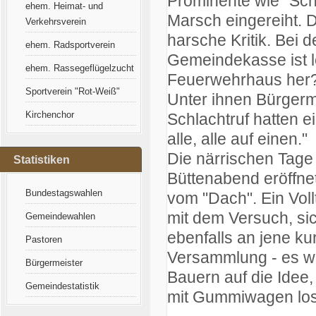
Prominente wie "Schr
ehem. Heimat- und
Marsch eingereiht. D
Verkehrsverein
harsche Kritik. Bei 
ehem. Radsportverein
Gemeindekasse ist le
ehem. Rassegeflügelzucht
Feuerwehrhaus her?" 
Sportverein "Rot-Weiß"
Unter ihnen Bürgerm
Kirchenchor
Schlachtruf hatten e
alle, alle auf einen."
Die närrischen Tag
Statistiken
Büttenabend eröffnet
Bundestagswahlen
vom "Dach". Ein Voll
mit dem Versuch, sic
Gemeindewahlen
ebenfalls an jene ku
Pastoren
Versammlung - es w
Bürgermeister
Bauern auf die Idee,
Gemeindestatistik
mit Gummiwagen los