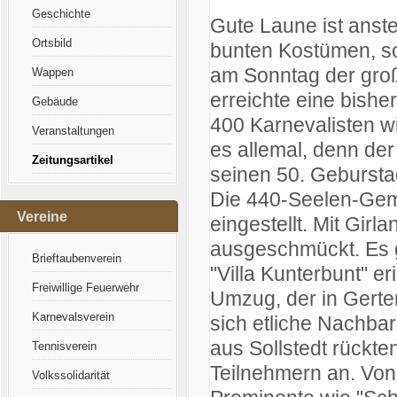
Geschichte
Gute Laune ist anst
Ortsbild
bunten Kostümen, sc
am Sonntag der gro
Wappen
erreichte eine bis
Gebäude
400 Karnevalisten 
Veranstaltungen
es allemal, denn der
Zeitungsartikel
seinen 50. Gebursta
Die 440-Seelen-Gemei
Vereine
eingestellt. Mit Girl
ausgeschmückt. Es g
Brieftaubenverein
"Villa Kunterbunt" e
Freiwillige Feuerwehr
Umzug, der in Gerter
Karnevalsverein
sich etliche Nachba
aus Sollstedt rückt
Tennisverein
Teilnehmern an. Von
Volkssolidarität