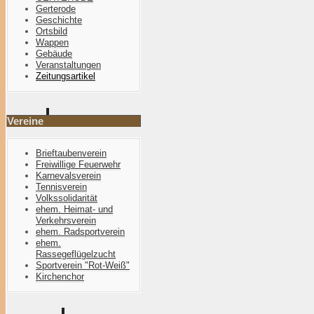
Gerterode
Geschichte
Ortsbild
Wappen
Gebäude
Veranstaltungen
Zeitungsartikel
Vereine
Brieftaubenverein
Freiwillige Feuerwehr
Karnevalsverein
Tennisverein
Volkssolidarität
ehem. Heimat- und
Verkehrsverein
ehem. Radsportverein
ehem.
Rassegeflügelzucht
Sportverein "Rot-Weiß"
Kirchenchor